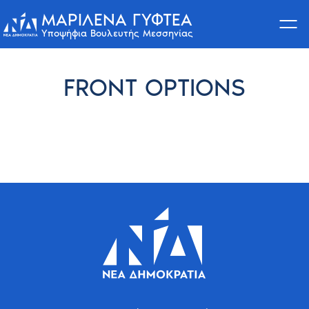
ΜΑΡΙΛΈΝΑ ΓΥΦΤΈΑ
Υποψήφια Βουλευτής Μεσσηνίας
Skip
to
FRONT OPTIONS
content