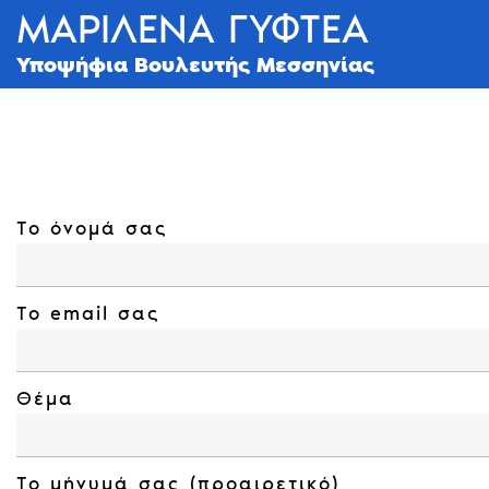
ΜΑΡΙΛΈΝΑ ΓΥΦΤΈΑ
Υποψήφια Βουλευτής Μεσσηνίας
Skip
to
content
Το όνομά σας
Το email σας
Θέμα
Το μήνυμά σας (προαιρετικό)