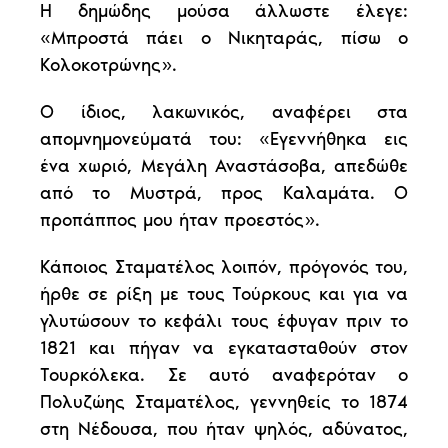
Η δημώδης μούσα άλλωστε έλεγε:
«Μπροστά πάει ο Νικηταράς, πίσω ο
Κολοκοτρώνης».
O ίδιος, λακωνικός, αναφέρει στα
απομνημονεύματά του: «Εγεννήθηκα εις
ένα χωριό, Μεγάλη Αναστάσοβα, απεδώθε
από το Μυστρά, προς Καλαμάτα. Ο
προπάππος μου ήταν προεστός».
Κάποιος Σταματέλος λοιπόν, πρόγονός του,
ήρθε σε ρίξη με τους Τούρκους και για να
γλυτώσουν το κεφάλι τους έφυγαν πριν το
1821 και πήγαν να εγκατασταθούν στον
Τουρκόλεκα. Σε αυτό αναφερόταν ο
Πολυζώης Σταματέλος, γεννηθείς το 1874
στη Νέδουσα, που ήταν ψηλός, αδύνατος,