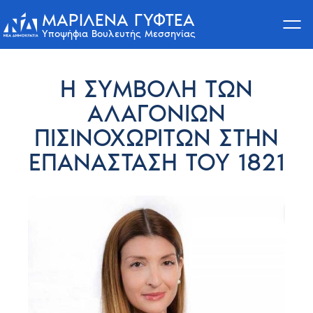
ΜΑΡΙΛΈΝΑ ΓΥΦΤΈΑ
Υποψήφια Βουλευτής Μεσσηνίας
Skip
to
Η ΣΥΜΒΟΛΉ ΤΩΝ
content
ΑΛΑΓΌΝΙΩΝ
ΠΙΣΙΝΟΧΩΡΙΤΏΝ ΣΤΗΝ
ΕΠΑΝΆΣΤΑΣΗ ΤΟΥ 1821